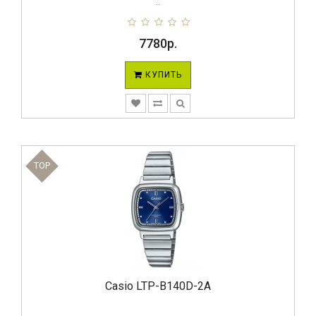
..
7780р.
КУПИТЬ
TOP
Casio LTP-B140D-2A