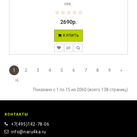
сек..
2690р.
КУПИТЬ
1
2
3
4
5
6
7
8
9
>
>|
Показано с 1 по 15 из 2060 (всего 138 страниц)
КОНТАКТЫ
+7(495)142-78-06
info@naru4ka.ru