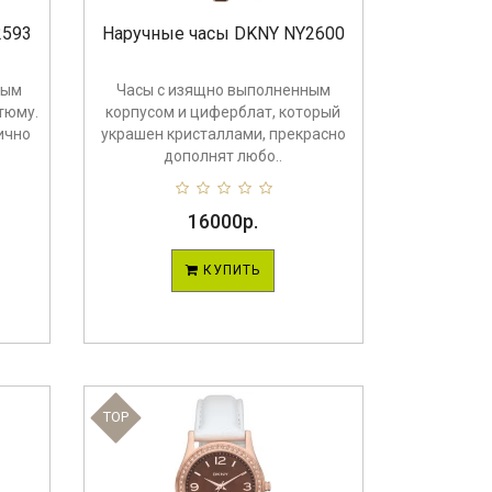
2593
Наручные часы DKNY NY2600
ным
Часы с изящно выполненным
тюму.
корпусом и циферблат, который
ично
украшен кристаллами, прекрасно
дополнят любо..
16000р.
КУПИТЬ
TOP