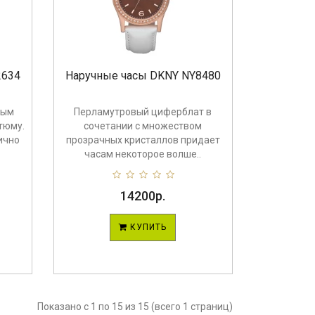
2634
Наручные часы DKNY NY8480
ным
Перламутровый циферблат в
тюму.
сочетании с множеством
ично
прозрачных кристаллов придает
часам некоторое волше..
14200р.
КУПИТЬ
Показано с 1 по 15 из 15 (всего 1 страниц)