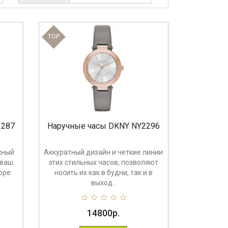
TOP
2287
Наручные часы DKNY NY2296
сный
Аккуратный дизайн и четкие линии
 ваш
этих стильных часов, позволяют
ope.
носить их как в будни, так и в
выход..
14800р.