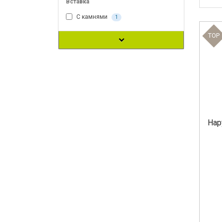
Вставка
С камнями
1
TOP
Нар