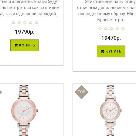
тые и элегантные часы будут
Эти стильные часы стану
чно смотреться как со стилем
отличным дополнением к ва
al, так и с деловой одеждой...
повседневному образу. Elling
Браслет с ра..
19790р.
19470р.
КУПИТЬ
КУПИТЬ
TOP