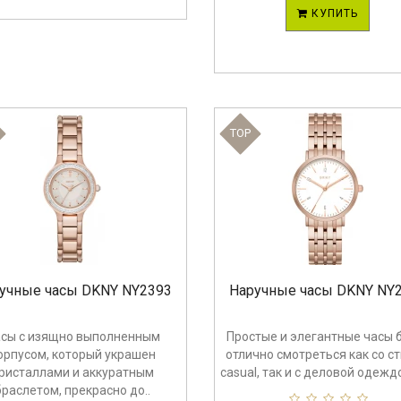
КУПИТЬ
TOP
учные часы DKNY NY2393
Наручные часы DKNY NY
сы с изящно выполненным
Простые и элегантные часы 
орпусом, который украшен
отлично смотреться как со с
ристаллами и аккуратным
casual, так и с деловой одеждой
браслетом, прекрасно до..