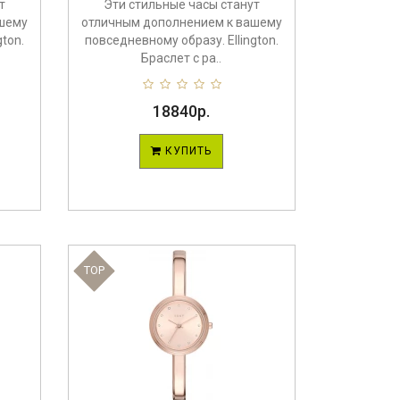
т
Эти стильные часы станут
шему
отличным дополнением к вашему
ton.
повседневному образу. Ellington.
Браслет с ра..
18840р.
КУПИТЬ
TOP