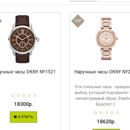
TOP
учные часы DKNY NY1521
Наручные часы DKNY NY
..
Эти стильные часы - прекра
выбор, который подчеркнет
неповторимый образ. Stanh
18300р.
Браслет с..
КУПИТЬ
18620р.