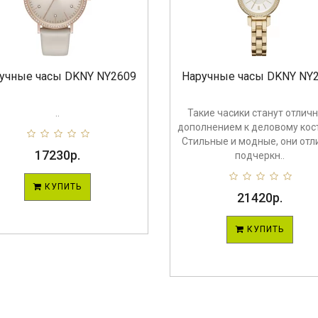
учные часы DKNY NY2609
Наручные часы DKNY NY
..
Такие часики станут отлич
дополнением к деловому кос
Стильные и модные, они отл
17230р.
подчеркн..
КУПИТЬ
21420р.
КУПИТЬ