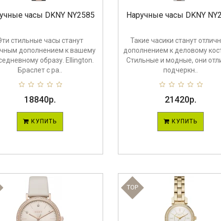
учные часы DKNY NY2585
Наручные часы DKNY NY
Эти стильные часы станут
Такие часики станут отлич
ичным дополнением к вашему
дополнением к деловому кос
седневному образу. Ellington.
Стильные и модные, они отл
Браслет с ра..
подчеркн..
18840р.
21420р.
КУПИТЬ
КУПИТЬ
TOP