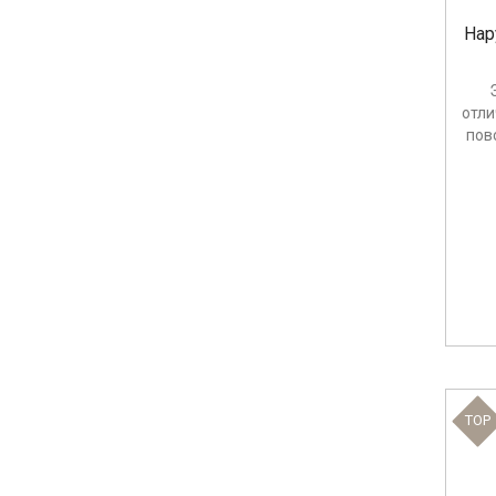
Нар
отл
пов
TOP