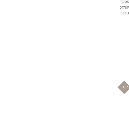
Прос
отли
casu
TOP