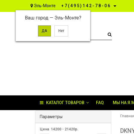
Эль-Монте
+7(495)142-78-06
Ваш город —
Эль-Монте
?
КАТАЛОГ ТОВАРОВ
FAQ
МЫ НА Я.
Главна
Параметры
Цена
14200
-
21420
р.
DKN