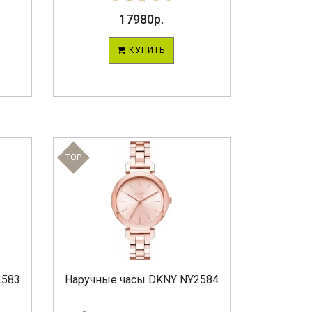
17980р.
КУПИТЬ
TOP
2583
Наручные часы DKNY NY2584