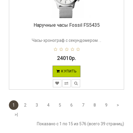
Наручные часы Fossil FS5435
Часы-хронограф с секундомером. ..
24010р.
КУПИТЬ
1
2
3
4
5
6
7
8
9
>
>|
Показано с 1 по 15 из 576 (всего 39 страниц)