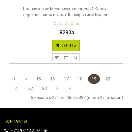
Пол: мужские Механизм: кварцевый Корпус:
нержавеющая сталь с IP покрытием Брасл..
18290р.
КУПИТЬ
|<
<
15
16
17
18
19
20
21
22
23
>
>|
Показано с 271 по 285 из 392 (всего 27 страниц)
КОНТАКТЫ
+7(495)142-78-06