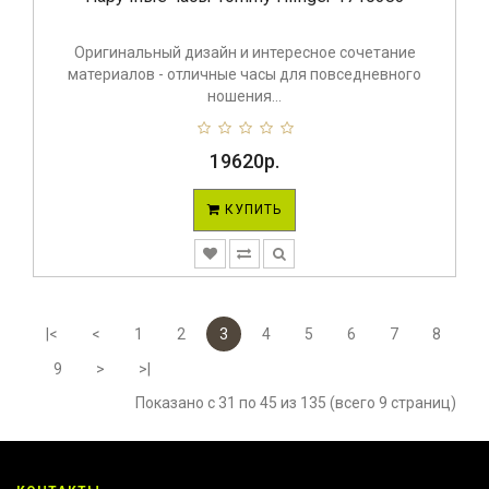
Оригинальный дизайн и интересное сочетание
материалов - отличные часы для повседневного
ношения...
19620р.
КУПИТЬ
|<
<
1
2
3
4
5
6
7
8
9
>
>|
Показано с 31 по 45 из 135 (всего 9 страниц)