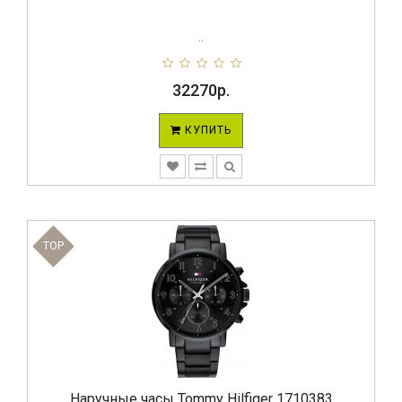
..
32270р.
КУПИТЬ
TOP
Наручные часы Tommy Hilfiger 1710383