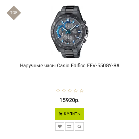
TOP
Наручные часы Casio Edifice EFV-550GY-8A
..
15920р.
КУПИТЬ